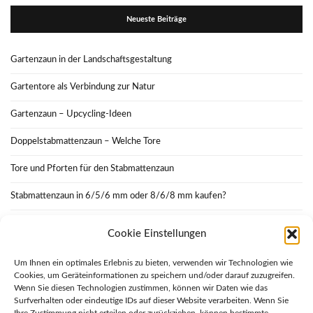
Neueste Beiträge
Gartenzaun in der Landschaftsgestaltung
Gartentore als Verbindung zur Natur
Gartenzaun – Upcycling-Ideen
Doppelstabmattenzaun – Welche Tore
Tore und Pforten für den Stabmattenzaun
Stabmattenzaun in 6/5/6 mm oder 8/6/8 mm kaufen?
Gartenzaun und Gemüseanbau
Cookie Einstellungen
Doppelstabmattenzaun vs. Holzzaun
Um Ihnen ein optimales Erlebnis zu bieten, verwenden wir Technologien wie
Cookies, um Geräteinformationen zu speichern und/oder darauf zuzugreifen.
Auch ein Gartenzaun geht mit der Zeit
Wenn Sie diesen Technologien zustimmen, können wir Daten wie das
Surfverhalten oder eindeutige IDs auf dieser Website verarbeiten. Wenn Sie
Gartentore aus Schmiedeeisen